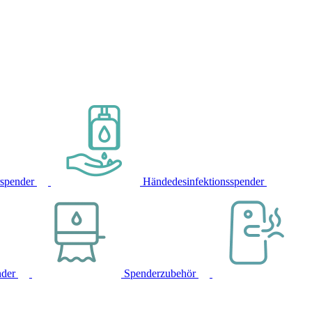
rspender
Händedesinfektionsspender
nder
Spenderzubehör