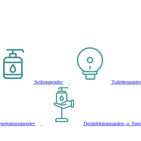
Seifenspender
Toilettenpapie
egelotionsspender
Desinfektionssäulen- u. Spe