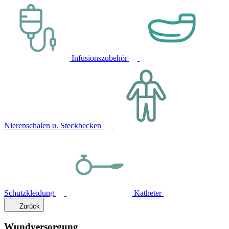
Infusionszubehör
Nierenschalen u. Steckbecken
Schutzkleidung
Katheter
Zurück
Wundversorgung