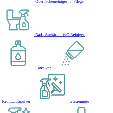
Oberflächenreiniger- u. Pflege
Bad-, Sanitär- u. WC-Reiniger
Entkalker
Reinigungspulver
Glasreiniger