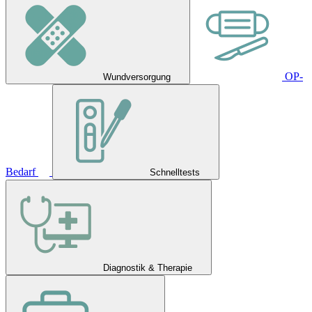
OP-
Wundversorgung
Bedarf
Schnelltests
Diagnostik & Therapie