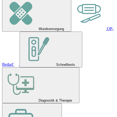
OP-
Wundversorgung
Bedarf
Schnelltests
Diagnostik & Therapie