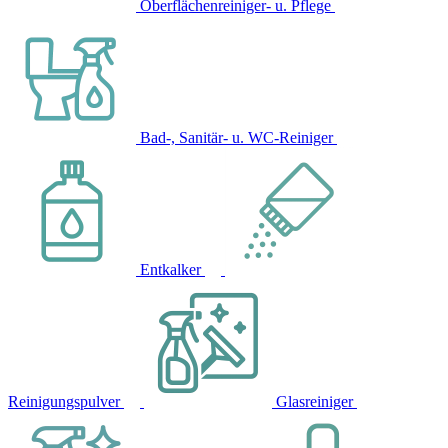
Oberflächenreiniger- u. Pflege
Bad-, Sanitär- u. WC-Reiniger
Entkalker
Reinigungspulver
Glasreiniger