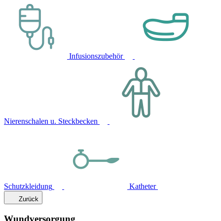
Infusionszubehör
Nierenschalen u. Steckbecken
Schutzkleidung
Katheter
Zurück
Wundversorgung