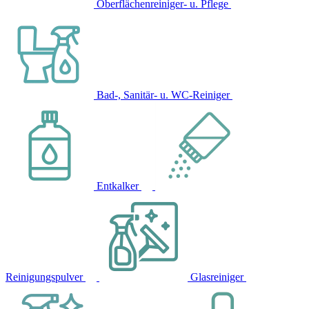
Oberflächenreiniger- u. Pflege
Bad-, Sanitär- u. WC-Reiniger
Entkalker
Reinigungspulver
Glasreiniger