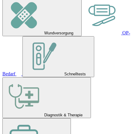
OP-
Wundversorgung
Bedarf
Schnelltests
Diagnostik & Therapie