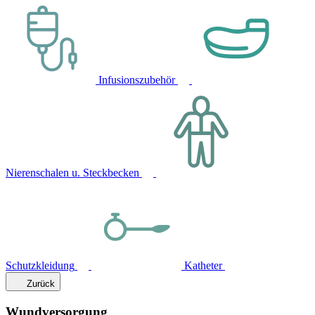
Infusionszubehör
Nierenschalen u. Steckbecken
Schutzkleidung
Katheter
Zurück
Wundversorgung