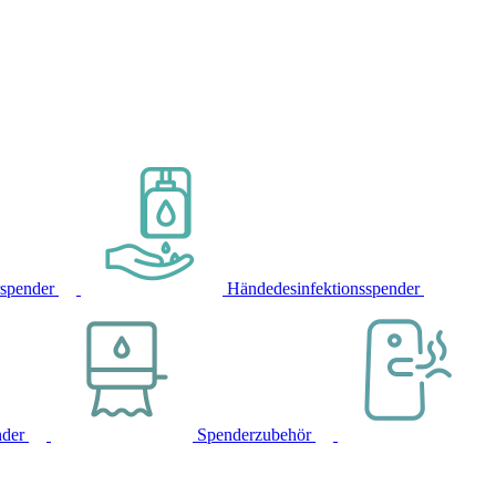
rspender
Händedesinfektionsspender
nder
Spenderzubehör