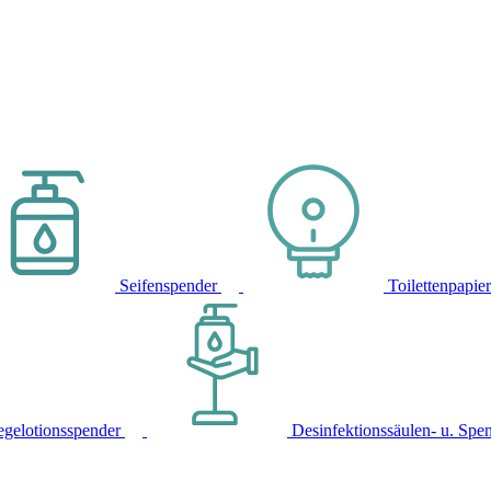
Seifenspender
Toilettenpapie
egelotionsspender
Desinfektionssäulen- u. Spe