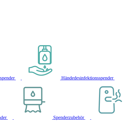
rspender
Händedesinfektionsspender
nder
Spenderzubehör