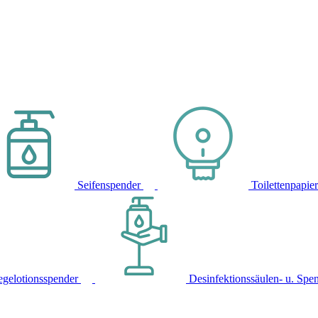
Seifenspender
Toilettenpapie
egelotionsspender
Desinfektionssäulen- u. Spe