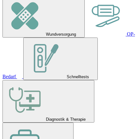
OP-
Wundversorgung
Bedarf
Schnelltests
Diagnostik & Therapie