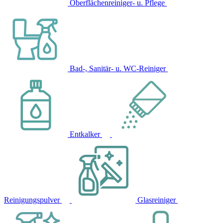
Oberflächenreiniger- u. Pflege
Bad-, Sanitär- u. WC-Reiniger
Entkalker
Reinigungspulver
Glasreiniger