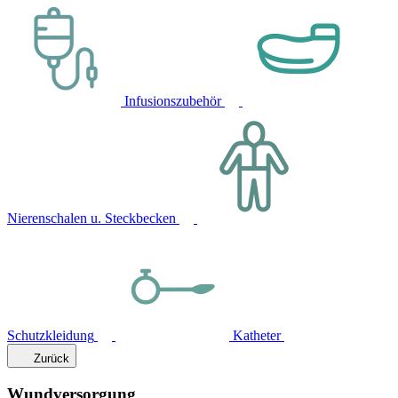
Infusionszubehör
Nierenschalen u. Steckbecken
Schutzkleidung
Katheter
Zurück
Wundversorgung