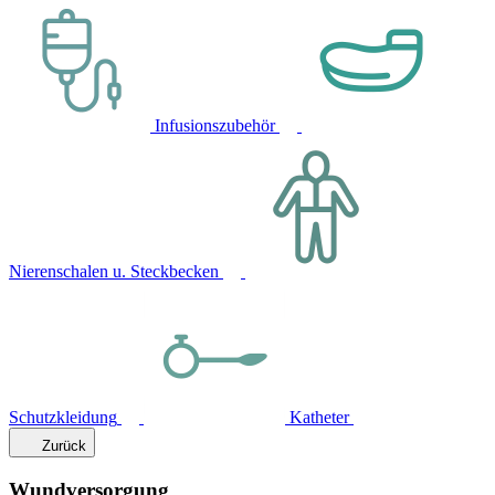
Infusionszubehör
Nierenschalen u. Steckbecken
Schutzkleidung
Katheter
Zurück
Wundversorgung