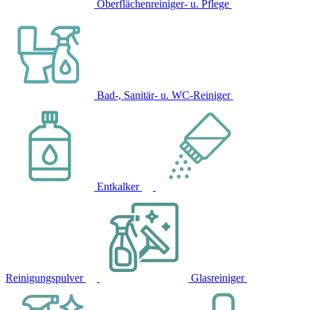
Oberflächenreiniger- u. Pflege
Bad-, Sanitär- u. WC-Reiniger
Entkalker
Reinigungspulver
Glasreiniger