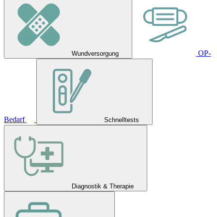
OP-
Wundversorgung
Bedarf
Schnelltests
Diagnostik & Therapie