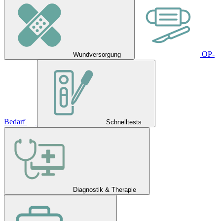
OP-
Wundversorgung
Bedarf
Schnelltests
Diagnostik & Therapie