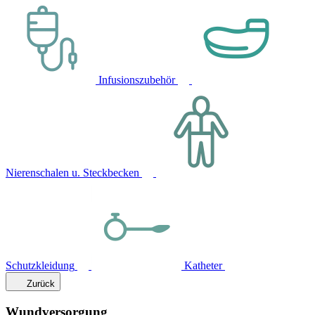
Infusionszubehör
Nierenschalen u. Steckbecken
Schutzkleidung
Katheter
Zurück
Wundversorgung