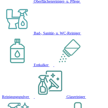
Oberflächenreiniger- u. Pflege
Bad-, Sanitär- u. WC-Reiniger
Entkalker
Reinigungspulver
Glasreiniger