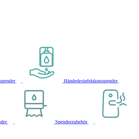
rspender
Händedesinfektionsspender
nder
Spenderzubehör