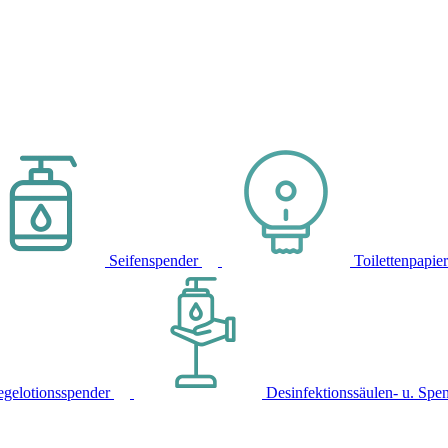
Seifenspender
Toilettenpapie
egelotionsspender
Desinfektionssäulen- u. Spe