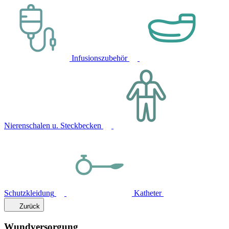
Infusionszubehör
Nierenschalen u. Steckbecken
Schutzkleidung
Katheter
Zurück
Wundversorgung