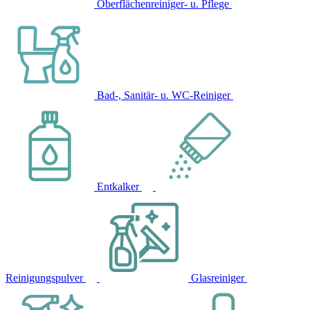
Oberflächenreiniger- u. Pflege
Bad-, Sanitär- u. WC-Reiniger
Entkalker
Reinigungspulver
Glasreiniger