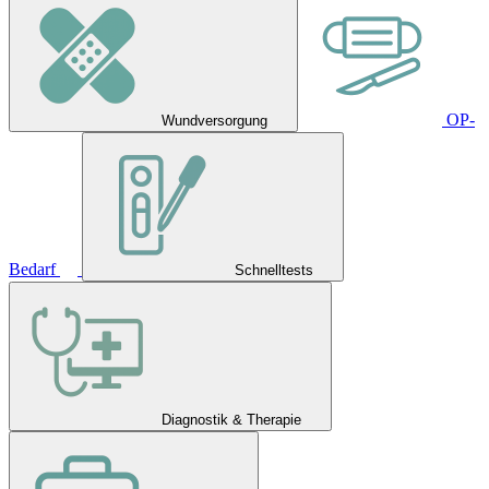
OP-
Wundversorgung
Bedarf
Schnelltests
Diagnostik & Therapie