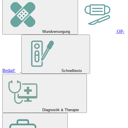
OP-
Wundversorgung
Bedarf
Schnelltests
Diagnostik & Therapie