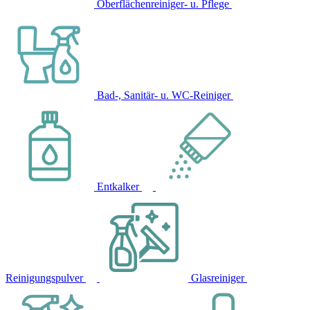
Oberflächenreiniger- u. Pflege
Bad-, Sanitär- u. WC-Reiniger
Entkalker
Reinigungspulver
Glasreiniger