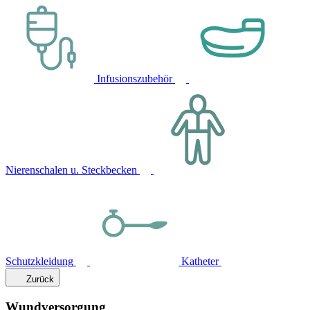
Infusionszubehör
Nierenschalen u. Steckbecken
Schutzkleidung
Katheter
Zurück
Wundversorgung