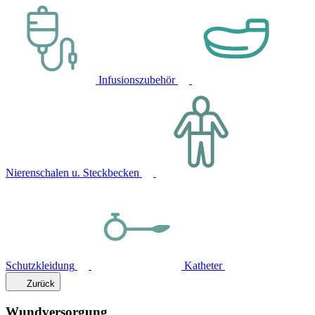
Infusionszubehör
Nierenschalen u. Steckbecken
Schutzkleidung
Katheter
Zurück
Wundversorgung