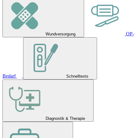
OP-
Wundversorgung
Bedarf
Schnelltests
Diagnostik & Therapie