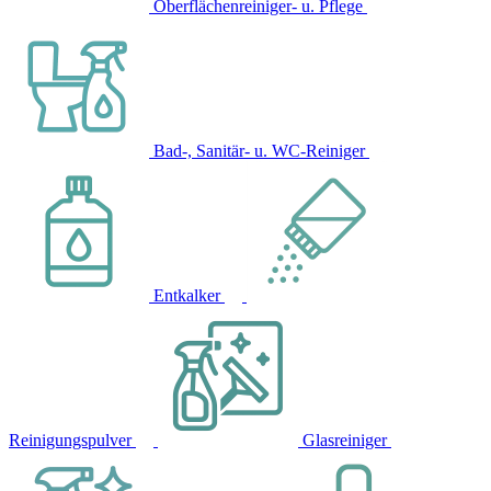
Oberflächenreiniger- u. Pflege
Bad-, Sanitär- u. WC-Reiniger
Entkalker
Reinigungspulver
Glasreiniger