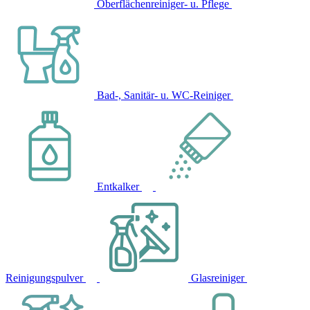
Oberflächenreiniger- u. Pflege
Bad-, Sanitär- u. WC-Reiniger
Entkalker
Reinigungspulver
Glasreiniger