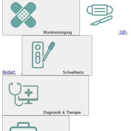
OP-
Wundversorgung
Bedarf
Schnelltests
Diagnostik & Therapie