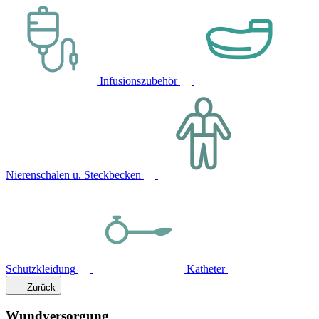
Infusionszubehör
Nierenschalen u. Steckbecken
Schutzkleidung
Katheter
Zurück
Wundversorgung