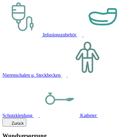
Infusionszubehör
Nierenschalen u. Steckbecken
Schutzkleidung
Katheter
Zurück
Wundversorgung