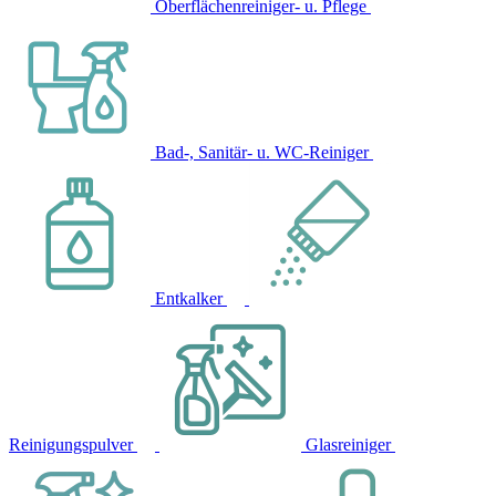
Oberflächenreiniger- u. Pflege
Bad-, Sanitär- u. WC-Reiniger
Entkalker
Reinigungspulver
Glasreiniger