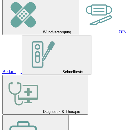
OP-
Wundversorgung
Bedarf
Schnelltests
Diagnostik & Therapie