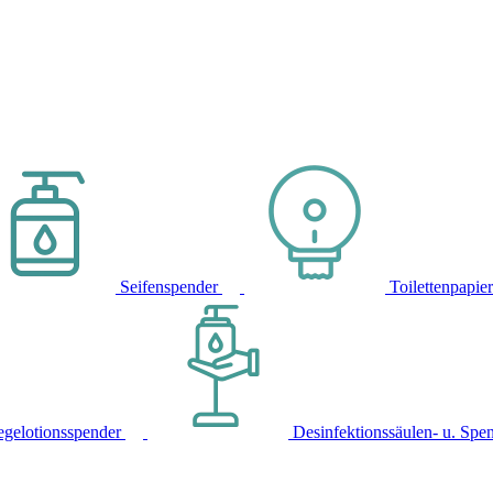
Seifenspender
Toilettenpapie
egelotionsspender
Desinfektionssäulen- u. Spe