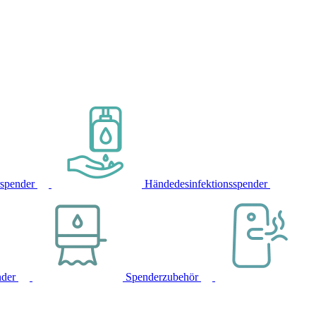
rspender
Händedesinfektionsspender
nder
Spenderzubehör