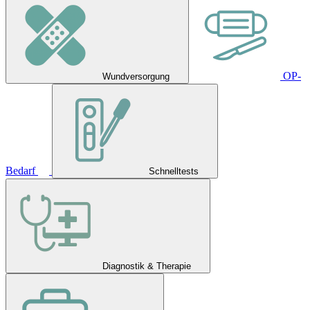
OP-
Wundversorgung
Bedarf
Schnelltests
Diagnostik & Therapie