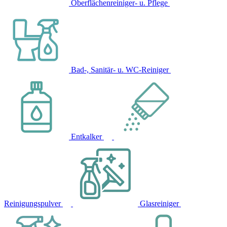
Oberflächenreiniger- u. Pflege
Bad-, Sanitär- u. WC-Reiniger
Entkalker
Reinigungspulver
Glasreiniger