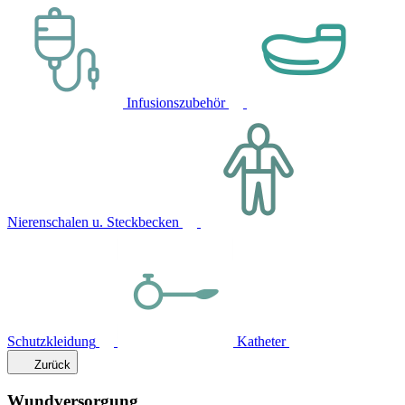
Infusionszubehör
Nierenschalen u. Steckbecken
Schutzkleidung
Katheter
Zurück
Wundversorgung