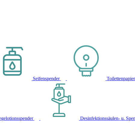
Seifenspender
Toilettenpapie
egelotionsspender
Desinfektionssäulen- u. Spe