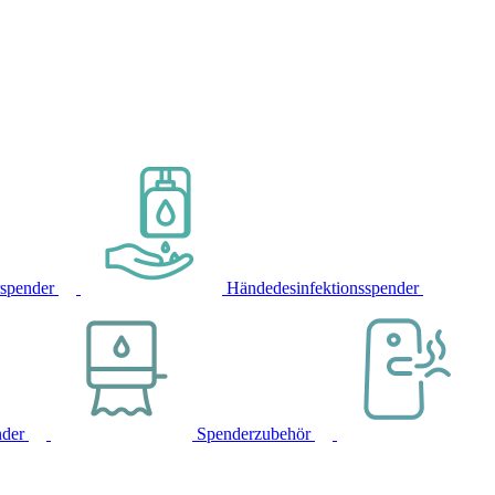
rspender
Händedesinfektionsspender
nder
Spenderzubehör